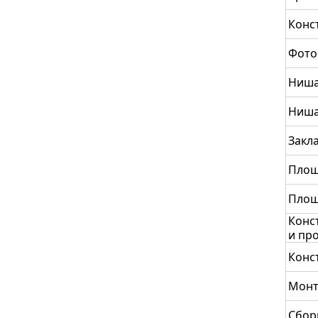
Конс
Фото
Ниша
Ниша
Закл
Площ
Площ
Конс
и пр
Конс
Монт
Сбор