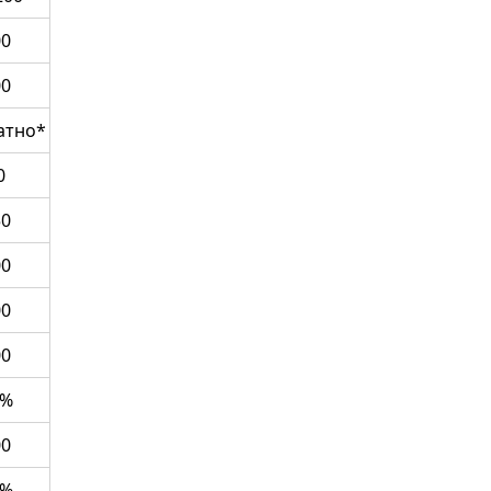
00
00
атно*
0
50
00
00
00
0%
00
0%