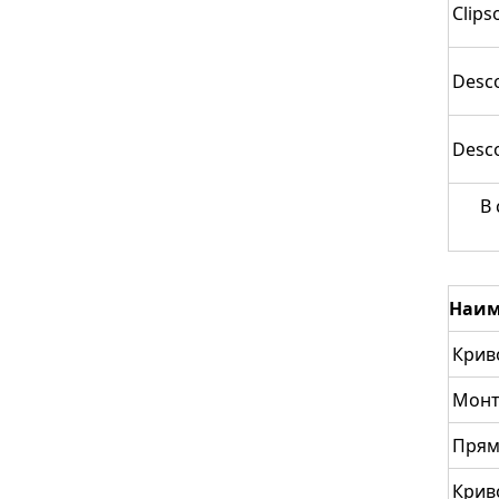
Clips
Desc
Desc
В 
Наим
Крив
Монт
Прям
Крив