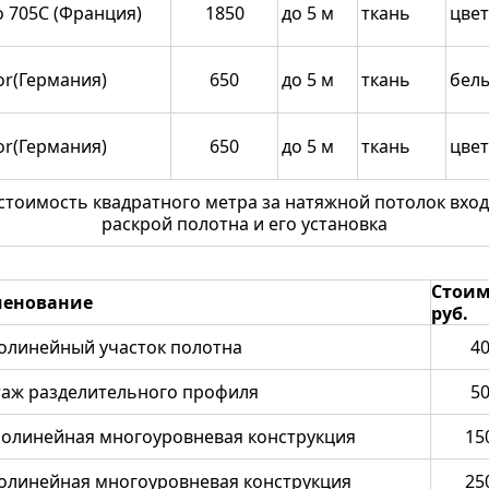
o 705C (Франция)
1850
до 5 м
ткань
цве
or(Германия)
650
до 5 м
ткань
бел
or(Германия)
650
до 5 м
ткань
цве
стоимость квадратного метра за натяжной потолок вхо
раскрой полотна и его установка
Стоим
енование
руб.
олинейный участок полотна
4
аж разделительного профиля
5
олинейная многоуровневая конструкция
15
олинейная многоуровневая конструкция
25