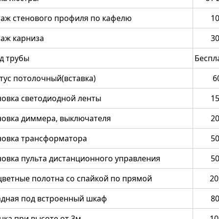
аж стенового профиля по кафелю
1
аж карниза
3
д трубы
Беспл
тус потолочный(вставка)
6
новка светодиодной ленты
1
новка диммера, выключателя
2
новка трансформатора
5
новка пульта дистанционного управления
5
цветные полотна со спайкой по прямой
2
адная под встроенный шкаф
8
нка при высоте от 3м.
1