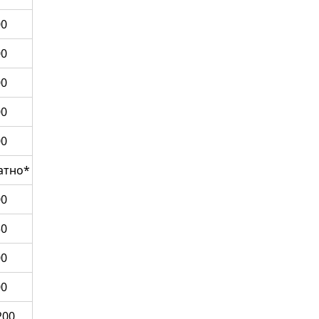
00
00
00
00
00
атно*
00
50
00
00
200