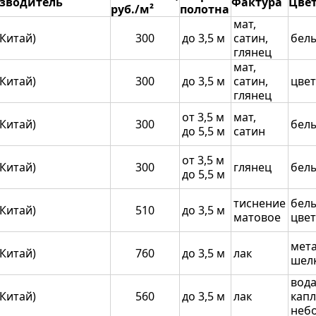
зводитель
Фактура
Цве
руб./м²
полотна
мат,
Китай)
300
до 3,5 м
сатин,
бел
глянец
мат,
Китай)
300
до 3,5 м
сатин,
цве
глянец
от 3,5 м
мат,
Китай)
300
бел
до 5,5 м
сатин
от 3,5 м
Китай)
300
глянец
бел
до 5,5 м
тиснение
белы
Китай)
510
до 3,5 м
матовое
цве
мета
Китай)
760
до 3,5 м
лак
шел
вода
Китай)
560
до 3,5 м
лак
капл
неб