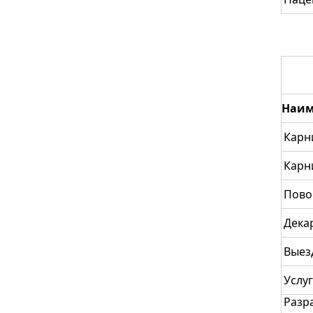
Наим
Карн
Карн
Пово
Дека
Выез
Услу
Разр