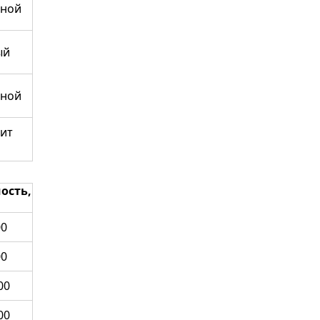
тной
ый
тной
дит
ость,
00
00
00
00