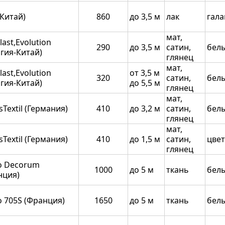
Китай)
860
до 3,5 м
лак
гала
мат,
last,Evolution
290
до 3,5 м
сатин,
бел
гия-Китай)
глянец
мат,
last,Evolution
от 3,5 м
320
сатин,
бел
гия-Китай)
до 5,5 м
глянец
мат,
Textil (Германия)
410
до 3,2 м
сатин,
бел
глянец
мат,
Textil (Германия)
410
до 1,5 м
сатин,
цве
глянец
so Decorum
1000
до 5 м
ткань
бел
нция)
o 705S (Франция)
1650
до 5 м
ткань
бел