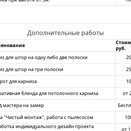
Дополнительные работы
Стоим
енование
руб.
из для штор на одну либо две полоски
2
из для штор на три полоски
2
рот для карниза
1
ративная бленда для потолочного карниза
от 
д мастера на замер
Бесп
га "Чистый монтаж", работа с пылесосом
10
аботка индивидуального дизайн проекта
от 