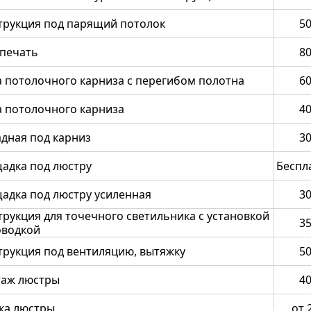
трукция под парящий потолок
5
печать
8
 потолочного карниза с перегибом полотна
6
 потолочного карниза
4
адная под карниз
3
адка под люстру
Беспл
адка под люстру усиленная
3
трукция для точечного светильника с установкой
3
оводкой
трукция под вентиляцию, вытяжку
5
аж люстры
4
ка люстры
от 