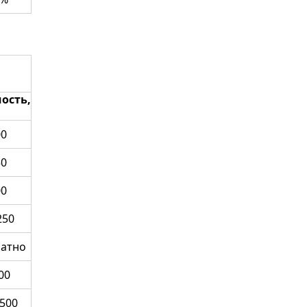
ость,
00
50
00
250
латно
00
1500