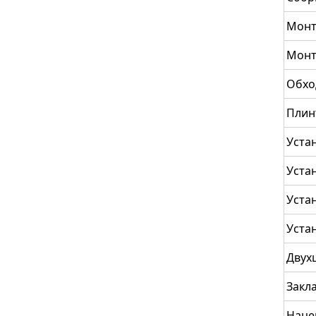
Монт
Монт
Обхо
Плин
Уста
Уста
Уста
Уста
Двух
Закл
Наце